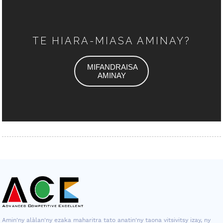
TE HIARA-MIASA AMINAY?
MIFANDRAISA
AMINAY
Amin'ny alàlan'ny ezaka maharitra tato anatin'ny taona vitsivitsy izay, ny