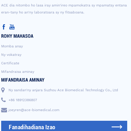
ACE dia nitombo ho lasa iray amin'ireo mpamokatra sy mpamatsy entana
eran-tany ho an'ny laboratoara sy ny fitsaboana.
ROHY MAHASOA
Momba anay
Ny vokatray
Certificate
Mifandraisa aminay
MIFANDRAISA AMINAY
Ny sandan'ny anjara Suzhou Ace Biomedical Technology Co., Ltd
+86 18912386807
joeyren@ace-biomedical.com
Fanadihadiana Izao