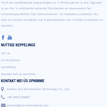
Troch de oanhâldende ynspanningen yn 'e ôfrûne jierren is ACE útgroeid
ta ien fan 'e wrâldwide liedende fabrikanten en leveransiers fan
konsumpsjeartikelen foar laboratoarium- en medyske produkten. Wy
sille ús klanten trochgean mei it garandearjen fan 'e bêste produkten en
tsjinsten.
NUTTIGE KEPPELINGS
Oer ús
Us Produkten
Sertifikaat
Kontakt mei ús opnimme
KONTAKT MEI ÚS OPNIMME
Suzhou Ace Biomedyske Technology Co., Ltd.
+86 18912386807
joeyren@ace-biomedical.com