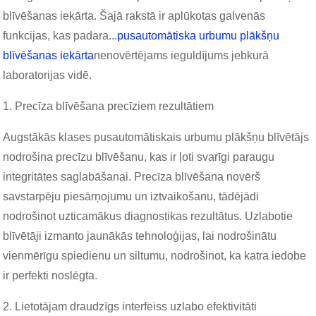
blīvēšanas iekārta. Šajā rakstā ir aplūkotas galvenās
funkcijas, kas padara...
pusautomātiska urbumu plākšņu
blīvēšanas iekārta
nenovērtējams ieguldījums jebkurā
laboratorijas vidē.
1. Precīza blīvēšana precīziem rezultātiem
Augstākās klases pusautomātiskais urbumu plākšņu blīvētājs
nodrošina precīzu blīvēšanu, kas ir ļoti svarīgi paraugu
integritātes saglabāšanai. Precīza blīvēšana novērš
savstarpēju piesārņojumu un iztvaikošanu, tādējādi
nodrošinot uzticamākus diagnostikas rezultātus. Uzlabotie
blīvētāji izmanto jaunākās tehnoloģijas, lai nodrošinātu
vienmērīgu spiedienu un siltumu, nodrošinot, ka katra iedobe
ir perfekti noslēgta.
2. Lietotājam draudzīgs interfeiss uzlabo efektivitāti