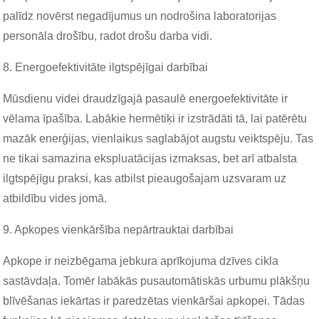
palīdz novērst negadījumus un nodrošina laboratorijas
personāla drošību, radot drošu darba vidi.
8. Energoefektivitāte ilgtspējīgai darbībai
Mūsdienu videi draudzīgajā pasaulē energoefektivitāte ir
vēlama īpašība. Labākie hermētiķi ir izstrādāti tā, lai patērētu
mazāk enerģijas, vienlaikus saglabājot augstu veiktspēju. Tas
ne tikai samazina ekspluatācijas izmaksas, bet arī atbalsta
ilgtspējīgu praksi, kas atbilst pieaugošajam uzsvaram uz
atbildību vides jomā.
9. Apkopes vienkāršība nepārtrauktai darbībai
Apkope ir neizbēgama jebkura aprīkojuma dzīves cikla
sastāvdaļa. Tomēr labākās pusautomātiskās urbumu plākšņu
blīvēšanas iekārtas ir paredzētas vienkāršai apkopei. Tādas