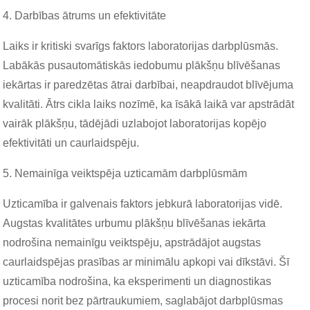
4. Darbības ātrums un efektivitāte
Laiks ir kritiski svarīgs faktors laboratorijas darbplūsmās.
Labākās pusautomātiskās iedobumu plākšņu blīvēšanas
iekārtas ir paredzētas ātrai darbībai, neapdraudot blīvējuma
kvalitāti. Ātrs cikla laiks nozīmē, ka īsākā laikā var apstrādāt
vairāk plākšņu, tādējādi uzlabojot laboratorijas kopējo
efektivitāti un caurlaidspēju.
5. Nemainīga veiktspēja uzticamām darbplūsmām
Uzticamība ir galvenais faktors jebkurā laboratorijas vidē.
Augstas kvalitātes urbumu plākšņu blīvēšanas iekārta
nodrošina nemainīgu veiktspēju, apstrādājot augstas
caurlaidspējas prasības ar minimālu apkopi vai dīkstāvi. Šī
uzticamība nodrošina, ka eksperimenti un diagnostikas
procesi norit bez pārtraukumiem, saglabājot darbplūsmas