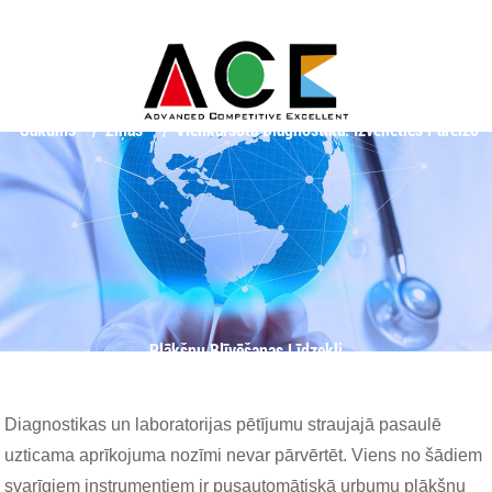
Sākums
Ziņas
Vienkāršota Diagnostika: Izvēlieties Pareizo
Plākšņu Blīvēšanas Līdzekli
Diagnostikas un laboratorijas pētījumu straujajā pasaulē
uzticama aprīkojuma nozīmi nevar pārvērtēt. Viens no šādiem
svarīgiem instrumentiem ir pusautomātiskā urbumu plākšņu