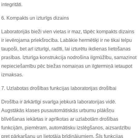
integritāti.
6. Kompakts un izturīgs dizains
Laboratorijās bieži vien vietas ir maz, tāpēc kompakts dizains
ir ievērojama priekšrocība. Labākie hermētiķi ir ne tikai telpu
taupoši, bet arī izturīgi, radīti, lai izturētu ikdienas lietošanas
prasības. Izturīga konstrukcija nodrošina ilgmūžību, samazinot
nepieciešamību pēc biežas nomaiņas un ilgtermiņā ietaupot
izmaksas.
7. Uzlabotas drošības funkcijas laboratorijas drošībai
Drošība ir ārkārtīgi svarīga jebkurā laboratorijas vidē.
Augstākās klases pusautomātiskās urbumu plākšņu
blīvēšanas iekārtas ir aprīkotas ar uzlabotām drošības
funkcijām, piemēram, automātisku izslēgšanos, aizsardzību
pret pārkaršanu un lietotāja brīdinājumiem. Šīs funkcijas