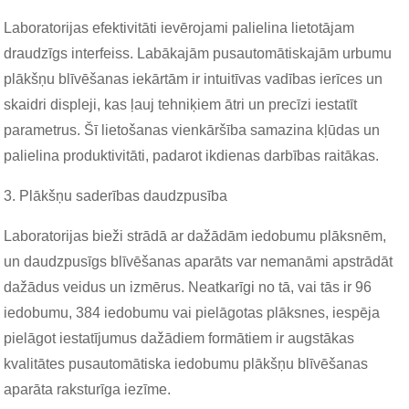
Laboratorijas efektivitāti ievērojami palielina lietotājam
draudzīgs interfeiss. Labākajām pusautomātiskajām urbumu
plākšņu blīvēšanas iekārtām ir intuitīvas vadības ierīces un
skaidri displeji, kas ļauj tehniķiem ātri un precīzi iestatīt
parametrus. Šī lietošanas vienkāršība samazina kļūdas un
palielina produktivitāti, padarot ikdienas darbības raitākas.
3. Plākšņu saderības daudzpusība
Laboratorijas bieži strādā ar dažādām iedobumu plāksnēm,
un daudzpusīgs blīvēšanas aparāts var nemanāmi apstrādāt
dažādus veidus un izmērus. Neatkarīgi no tā, vai tās ir 96
iedobumu, 384 iedobumu vai pielāgotas plāksnes, iespēja
pielāgot iestatījumus dažādiem formātiem ir augstākas
kvalitātes pusautomātiska iedobumu plākšņu blīvēšanas
aparāta raksturīga iezīme.