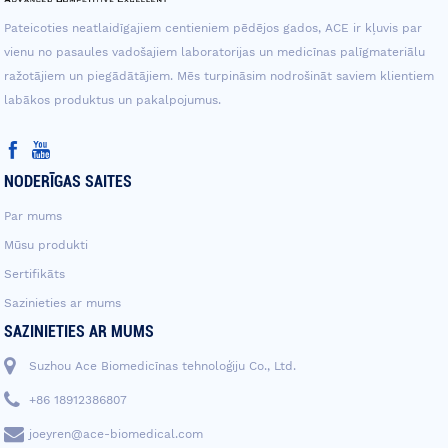
Pateicoties neatlaidīgajiem centieniem pēdējos gados, ACE ir kļuvis par
vienu no pasaules vadošajiem laboratorijas un medicīnas palīgmateriālu
ražotājiem un piegādātājiem. Mēs turpināsim nodrošināt saviem klientiem
labākos produktus un pakalpojumus.
NODERĪGAS SAITES
Par mums
Mūsu produkti
Sertifikāts
Sazinieties ar mums
SAZINIETIES AR MUMS
Suzhou Ace Biomedicīnas tehnoloģiju Co., Ltd.
+86 18912386807
joeyren@ace-biomedical.com