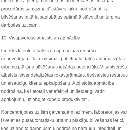
funkcijas kā pieejamas detaļas un vienkāršas tīrīšanas
procedūras samazina dīkstāves laiku, nodrošinot, ka
blīvēšanas iekārta saglabājas optimālā stāvoklī un turpina
darboties uzticami.
10. Visaptverošs atbalsts un apmācība
Lielisks klientu atbalsts un apmācības resursi ir
nenovērtējami, lai maksimāli palielinātu daļēji automatizētas
urbumu plākšņu blīvēšanas iekārtas potenciālu. Visaptverošs
atbalsts ietver detalizētas rokasgrāmatas, tiešsaistes resursus
un atsaucīgu klientu apkalpošanu. Atbilstoša apmācība
nodrošina, ka lietotāji var efektīvi un lietderīgi vadīt
aprīkojumu, uzlabojot kopējo produktivitāti.
Koncentrējoties uz šīm galvenajām iezīmēm, laboratorijas var
izvēlēties pusautomātisku urbumu plākšņu blīvēšanas ierīci,
kas uzlabo to darbplūsmu, nodrošina paraugu integritāti un