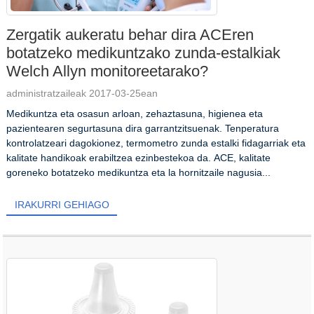
Zergatik aukeratu behar dira ACEren
botatzeko medikuntzako zunda-estalkiak
Welch Allyn monitoreetarako?
administratzaileak 2017-03-25ean
Medikuntza eta osasun arloan, zehaztasuna, higienea eta
pazientearen segurtasuna dira garrantzitsuenak. Tenperatura
kontrolatzeari dagokionez, termometro zunda estalki fidagarriak eta
kalitate handikoak erabiltzea ezinbestekoa da. ACE, kalitate
goreneko botatzeko medikuntza eta la hornitzaile nagusia...
IRAKURRI GEHIAGO