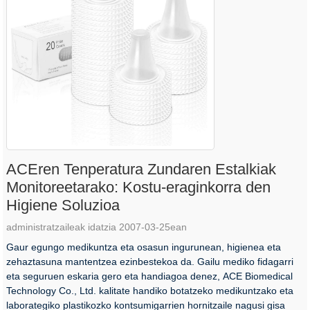
ACEren Tenperatura Zundaren Estalkiak
Monitoreetarako: Kostu-eraginkorra den
Higiene Soluzioa
administratzaileak idatzia 2007-03-25ean
Gaur egungo medikuntza eta osasun ingurunean, higienea eta
zehaztasuna mantentzea ezinbestekoa da. Gailu mediko fidagarri
eta seguruen eskaria gero eta handiagoa denez, ACE Biomedical
Technology Co., Ltd. kalitate handiko botatzeko medikuntzako eta
laborategiko plastikozko kontsumigarrien hornitzaile nagusi gisa