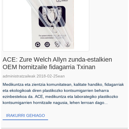
ACE: Zure Welch Allyn zunda-estalkien
OEM hornitzaile fidagarria Txinan
administratzaileak 2018-02-25ean
Medikuntza eta zientzia komunitatean, kalitate handiko, fidagarriak
eta ekologikoak diren plastikozko kontsumigarrien beharra
ezinbestekoa da. ACE, medikuntza eta laborategiko plastikozko
kontsumigarrien hornitzaile nagusia, lehen lerroan dago...
IRAKURRI GEHIAGO