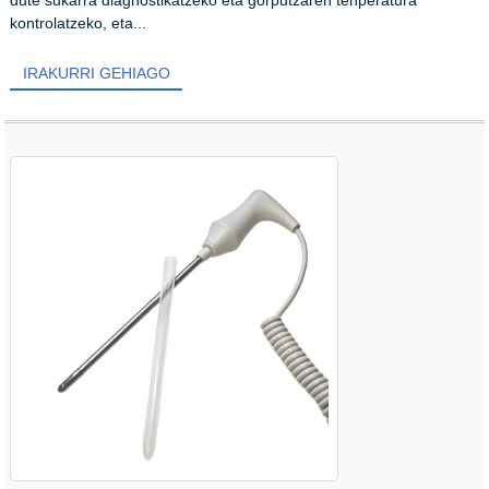
dute sukarra diagnostikatzeko eta gorputzaren tenperatura
kontrolatzeko, eta...
IRAKURRI GEHIAGO