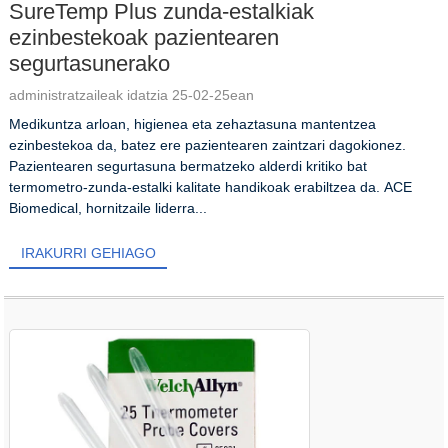
SureTemp Plus zunda-estalkiak
ezinbestekoak pazientearen
segurtasunerako
administratzaileak idatzia 25-02-25ean
Medikuntza arloan, higienea eta zehaztasuna mantentzea
ezinbestekoa da, batez ere pazientearen zaintzari dagokionez.
Pazientearen segurtasuna bermatzeko alderdi kritiko bat
termometro-zunda-estalki kalitate handikoak erabiltzea da. ACE
Biomedical, hornitzaile liderra...
IRAKURRI GEHIAGO