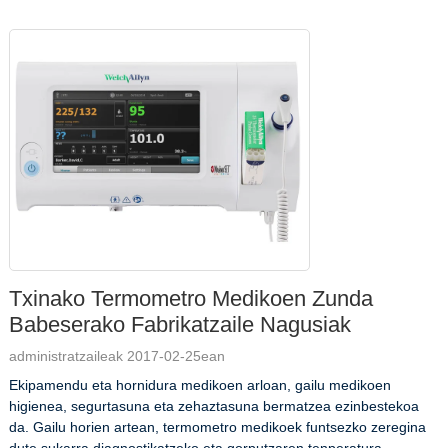
Txinako Termometro Medikoen Zunda
Babeserako Fabrikatzaile Nagusiak
administratzaileak 2017-02-25ean
Ekipamendu eta hornidura medikoen arloan, gailu medikoen
higienea, segurtasuna eta zehaztasuna bermatzea ezinbestekoa
da. Gailu horien artean, termometro medikoek funtsezko zeregina