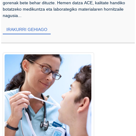
gorenak bete behar dituzte. Hemen datza ACE, kalitate handiko
botatzeko medikuntza eta laborategiko materialaren hornitzaile
nagusia...
IRAKURRI GEHIAGO