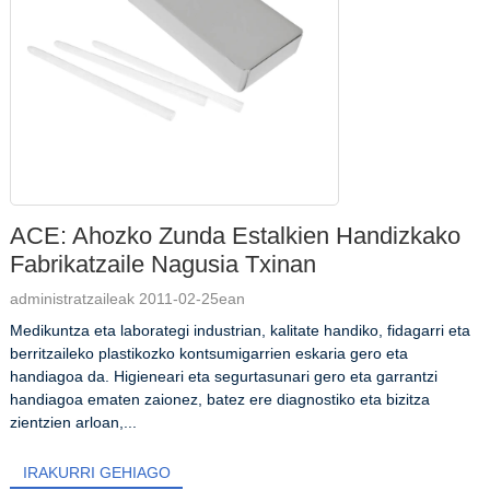
ACE: Ahozko Zunda Estalkien Handizkako
Fabrikatzaile Nagusia Txinan
administratzaileak 2011-02-25ean
Medikuntza eta laborategi industrian, kalitate handiko, fidagarri eta
berritzaileko plastikozko kontsumigarrien eskaria gero eta
handiagoa da. Higieneari eta segurtasunari gero eta garrantzi
handiagoa ematen zaionez, batez ere diagnostiko eta bizitza
zientzien arloan,...
IRAKURRI GEHIAGO