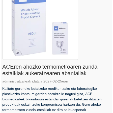
ACEren ahozko termometroaren zunda-
estalkiak aukeratzearen abantailak
administratzaileak idatzia 2027-02-25ean
Kalitate goreneko botatzeko medikuntzako eta laborategiko
plastikozko kontsumigarrien hornitzaile nagusi gisa, ACE
Biomedical-ek bikaintasun estandar gorenak betetzen dituzten
produktuak eskaintzeko konpromisoa hartzen du. Gure ahoko
termometroen zunda-estalkiak ez dira salbuespenak...