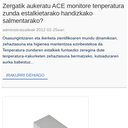
Zergatik aukeratu ACE monitore tenperatura
zunda estalkietarako handizkako
salmentarako?
administratzaileak 2012-02-25ean
Osasungintzaren eta ikerketa zientifikoaren mundu dinamikoan,
zehaztasuna eta higienea mantentzea ezinbestekoa da.
Tenperatura-zundaren estalkiek funtsezko zeregina dute
tenperatura-irakurketen zehaztasuna bermatzeko, kutsaduraren
aurka babestuz...
IRAKURRI GEHIAGO