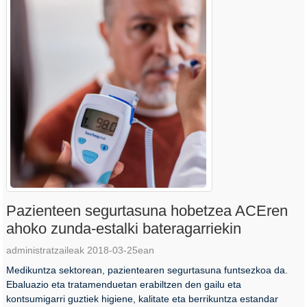
Pazienteen segurtasuna hobetzea ACEren
ahoko zunda-estalki bateragarriekin
administratzaileak 2018-03-25ean
Medikuntza sektorean, pazientearen segurtasuna funtsezkoa da.
Ebaluazio eta tratamenduetan erabiltzen den gailu eta
kontsumigarri guztiek higiene, kalitate eta berrikuntza estandar