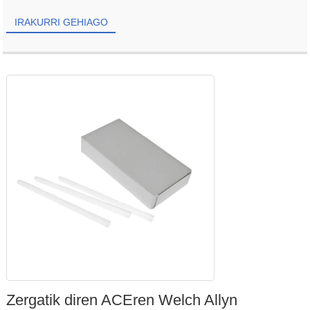
IRAKURRI GEHIAGO
Zergatik diren ACEren Welch Allyn