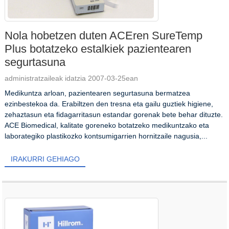
Nola hobetzen duten ACEren SureTemp
Plus botatzeko estalkiek pazientearen
segurtasuna
administratzaileak idatzia 2007-03-25ean
Medikuntza arloan, pazientearen segurtasuna bermatzea
ezinbestekoa da. Erabiltzen den tresna eta gailu guztiek higiene,
zehaztasun eta fidagarritasun estandar gorenak bete behar dituzte.
ACE Biomedical, kalitate goreneko botatzeko medikuntzako eta
laborategiko plastikozko kontsumigarrien hornitzaile nagusia,...
IRAKURRI GEHIAGO