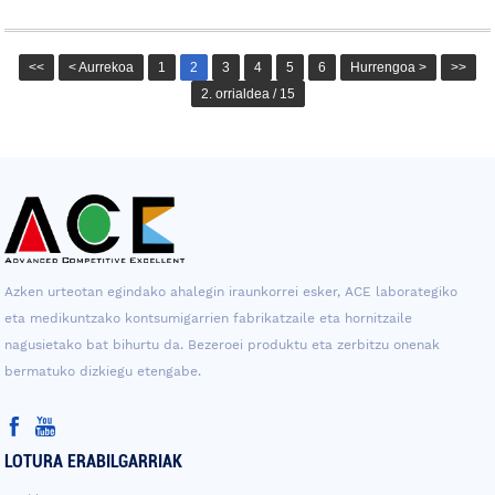
<<
< Aurrekoa
1
2
3
4
5
6
Hurrengoa >
>>
2. orrialdea / 15
Azken urteotan egindako ahalegin iraunkorrei esker, ACE laborategiko
eta medikuntzako kontsumigarrien fabrikatzaile eta hornitzaile
nagusietako bat bihurtu da. Bezeroei produktu eta zerbitzu onenak
bermatuko dizkiegu etengabe.
LOTURA ERABILGARRIAK