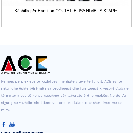
Këshilla për Hamilton CO-RE II ELISA NIMBUS STARlet
Përmes përpjekjeve të vazhdueshme gjatë viteve të fundit, ACE është
rritur dhe është bërë një nga prodhuesit dhe furnizuesit kryesorë globalë
të materialeve të konsumueshme për laboratorë dhe mjekësi. Ne do t'u
sigurojmë vazhdimisht klientëve tanë produktet dhe shërbimet më të
mira.