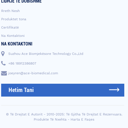
LIDHJE TË DOBISHME
Rreth Nesh
Produktet tona
Certifikatë
Na Kontaktoni
NA KONTAKTONI
Suzhou Ace Biomjekësore Technology Co.,Ltd
+86 18912386807
joeyren@ace-biomedical.com
Hetim Tani
© Të Drejtat E Autorit - 2010-2025: Të Gjitha Të Drejtat E Rezervuara.
Produkte Të Nxehta
-
Harta E Faqes