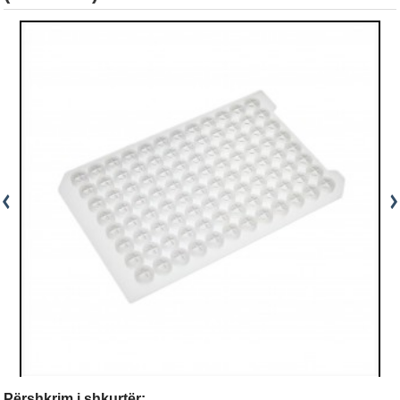
Përshkrim i shkurtër: