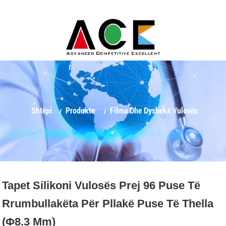
Shtëpi
Produkte
Filma Dhe Dyshekë Vulosës
Tapet Silikoni Vulosës Prej 96 Puse Të
Rrumbullakëta Për Pllakë Puse Të Thella
(Φ8.3 Mm)